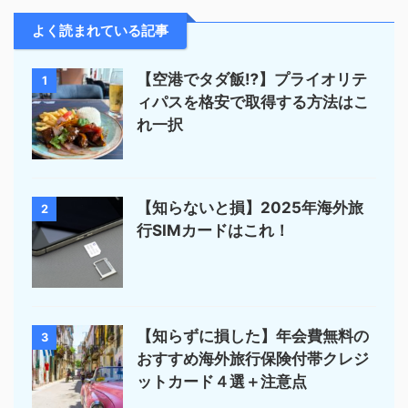
よく読まれている記事
【空港でタダ飯⁉︎】プライオリテ
1
ィパスを格安で取得する方法はこ
れ一択
【知らないと損】2025年海外旅
2
行SIMカードはこれ！
【知らずに損した】年会費無料の
3
おすすめ海外旅行保険付帯クレジ
ットカード４選＋注意点