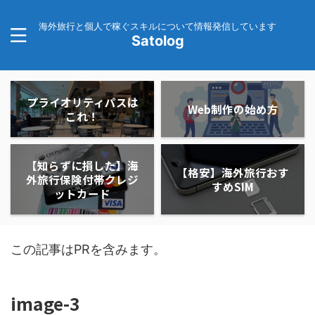
海外旅行と個人で稼ぐスキルについて情報発信しています
Satolog
プライオリティパスは
Web制作の始め方
これ！
【知らずに損した】海
【格安】海外旅行おす
外旅行保険付帯クレジ
すめSIM
ットカード
この記事はPRを含みます。
image-3