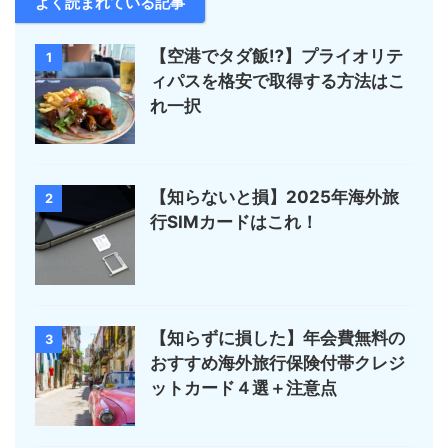
よく読まれている記事
【空港でタダ飯⁉︎】プライオリテ
1
ィパスを格安で取得する方法はこ
れ一択
【知らないと損】2025年海外旅
2
行SIMカードはこれ！
【知らずに損した】年会費無料の
3
おすすめ海外旅行保険付帯クレジ
ットカード４選＋注意点