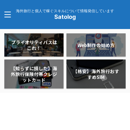
海外旅行と個人で稼ぐスキルについて情報発信しています
Satolog
プライオリティパスは
Web制作の始め方
これ！
【知らずに損した】海
【格安】海外旅行おす
外旅行保険付帯クレジ
すめSIM
ットカード